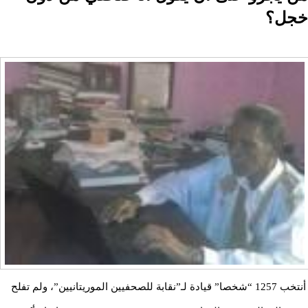
خجل؟
أنتخب 1257 “شخصا” قيادة لـ”نقابة للصحفيين الموريتانيين”، ولم تفلح