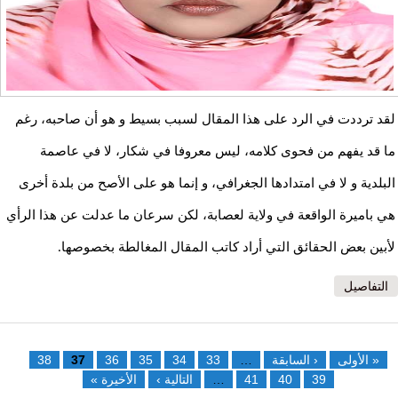
لقد ترددت في الرد على هذا المقال لسبب بسيط و هو أن صاحبه، رغم
ما قد يفهم من فحوى كلامه، ليس معروفا في شكار، لا في عاصمة
البلدية و لا في امتدادها الجغرافي، و إنما هو على الأصح من بلدة أخرى
هي باميرة الواقعة في ولاية لعصابة، لكن سرعان ما عدلت عن هذا الرأي
لأبين بعض الحقائق التي أراد كاتب المقال المغالطة بخصوصها.
التفاصيل
الصفحات
« الأولى
‹ السابقة
…
33
34
35
36
37
38
39
40
41
…
التالية ›
الأخيرة »