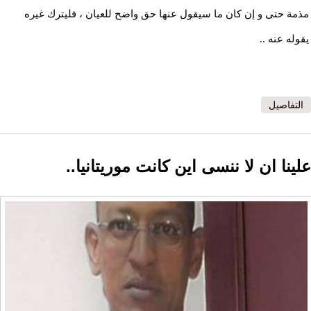
مذمة حتى و إن كان ما سيقول عنها حق واضح للعيان ، فليترك غيره
يقوله عنه ..
التفاصيل
ﻋﻠﻴﻨﺎ ﺍﻥ ﻻ ﻧﻨﺴﻰ ﺍﻳﻦ ﻛﺎﻧﺖ ﻣﻮﺭﻳﺘﺎﻧﻴﺎ..