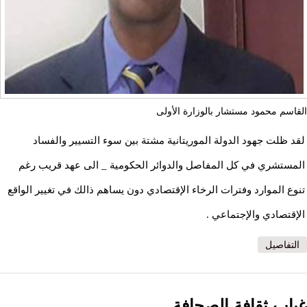
القاسم محمود مستشار بالوزارة الأولى
ﻟﻘﺪ ﻇﻠﺖ ﺟﻬﻮﺩ ﺍﻟﺪﻭﻟﺔ ﺍﻟﻤﻮﺭﻳﺘﺎﻧﻴﺔ ﻣﺸﺘﺔ ﺑﻴﻦ ﺳﻮﺀ ﺍﻟﺘﺴﻴﻴﺮ ﻭﺍﻟﻔﺴﺎﺩ
ﺍﻟﻤﺴﺘﺸﺮﻱ ﻓﻲ ﻛﻞ ﺍﻟﻤﻔﺎﺻﻞ ﻭﺍﻟﺪﻭﺍﺋﺮ ﺍﻟﺤﻜﻮﻣﻴﺔ _ ﺍﻟﻰ ﻋﻬﺪ ﻗﺮﻳﺐ ﺭﻏﻢ
ﺗﻨﻮﻉ ﺍﻟﻤﻮﺍﺭﺩ ﻭﻓﺘﺮﺍﺕ ﺍﻟﺮﺧﺎﺀ ﺍﻹﻗﺘﺼﺎﺩﻱ ﺩﻭﻥ ﻳﺴﺎﻫﻢ ﺫﺍﻟﻚ ﻓﻲ ﺗﻐﻴﻴﺮ ﺍﻟﻮﺍﻗﻊ
ﺍﻹﻗﺘﺼﺎﺩﻱ ﻭﺍﻹﺟﺘﻤﺎﻋﻲ .
التفاصيل
غياب ثقافة الصحافة