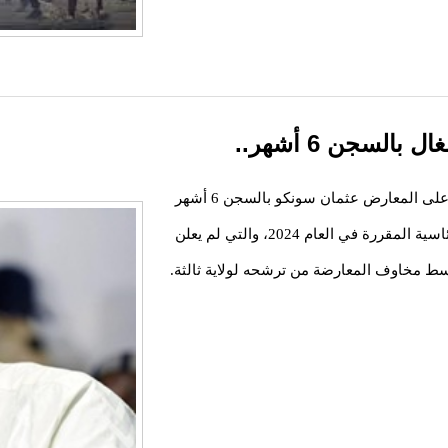
لسجن 6 أشهر..
حكمت محكمة الاستئناف بالعاصمة السنغالية داكار، على المعارض عثمان سونكو بالسجن 6 أشهر
مع وقف التنفيذ، ما يهدد أهليته للترشح للانتخابات الرئاسية المقررة في العام 2024، والتي لم يعلن
سط مخاوف المعارضة من ترشحه لولاية ثالثة.