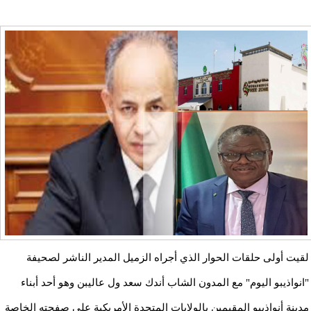
لقيت أولى حلقات الحوار الذي أجراه الزميل المدير الناشر لصحيفة
"انواذيبو اليوم" مع المدون الشاب أندك سعد ول عاليبن وهو أحد أبناء
مدينة أنواذيبو المقيمين بالولايات المتحدة الأمريكية على صفحته الخاصة