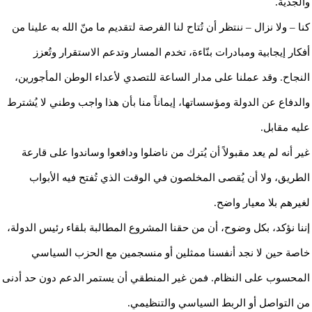
والجدية.
كنا – ولا نزال – ننتظر أن تُتاح لنا الفرصة لتقديم ما منّ الله به علينا من
أفكار إيجابية ومبادرات بنّاءة، تخدم المسار وتدعم الاستقرار وتُعزز
النجاح. وقد عملنا على مدار الساعة للتصدي لأعداء الوطن المأجورين،
والدفاع عن الدولة ومؤسساتها، إيماناً منا بأن هذا واجب وطني لا يُشترط
عليه مقابل.
غير أنه لم يعد مقبولاً أن يُترك من ناضلوا ودافعوا وساندوا على قارعة
الطريق، ولا أن يُقصى المخلصون في الوقت الذي تُفتح فيه الأبواب
لغيرهم بلا معيار واضح.
إننا نؤكد، بكل وضوح، أن من حقنا المشروع المطالبة بلقاء رئيس الدولة،
خاصة حين لا نجد أنفسنا ممثلين أو منسجمين مع الحزب السياسي
المحسوب على النظام. فمن غير المنطقي أن يستمر الدعم دون حد أدنى
من التواصل أو الربط السياسي والتنظيمي.