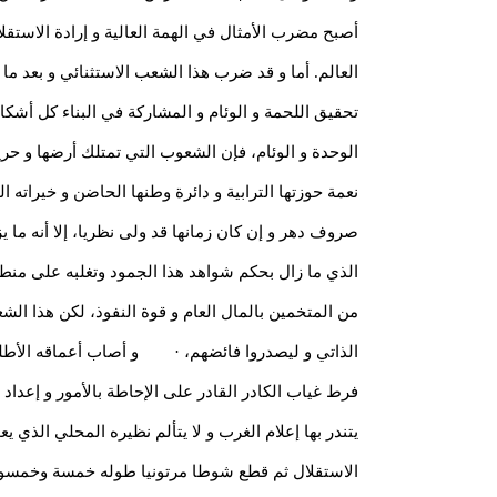
أصبح مضرب الأمثال في الهمة العالية و إرادة الاستقل
العالم. أما و قد ضرب هذا الشعب الاستثنائي و بعد ما
تحقيق اللحمة و الوئام و المشاركة في البناء كل أشكال
الوحدة و الوئام، فإن الشعوب التي تمتلك أرضها و حر
نعمة حوزتها الترابية و دائرة وطنها الحاضن و خيراته 
صروف دهر و إن كان زمانها قد ولى نظريا، إلا أنه ما ي
الذي ما زال بحكم شواهد هذا الجمود وتغلبه على منطق 
من المتخمين بالمال العام و قوة النفوذ، لكن هذا ا
الذاتي و ليصدروا فائضهم، · و أصاب أعماقه الأطلسية
فرط غياب الكادر القادر على الإحاطة بالأمور و إعد
يتندر بها إعلام الغرب و لا يتألم نظيره المحلي الذ
الاستقلال ثم قطع شوطا مرتونيا طوله خمسة وخمسون 