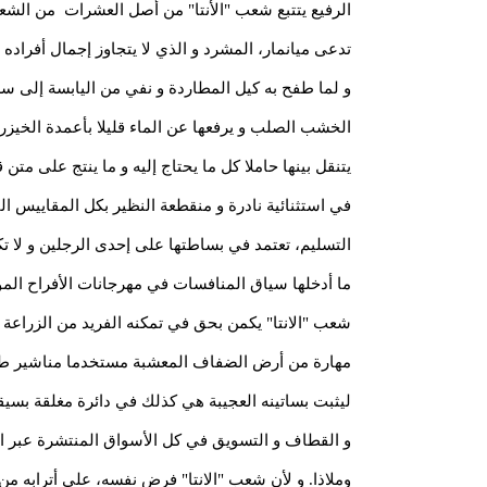
الرفيع يتتبع شعب "الأنتا" من أصل العشرات من الشع
تدعى ميانمار، المشرد و الذي لا يتجاوز إجمال أفراده ا
و لما طفح به كيل المطاردة و نفي من اليابسة إلى سط
الخشب الصلب و يرفعها عن الماء قليلا بأعمدة الخيزر
يتنقل بينها حاملا كل ما يحتاج إليه و ما ينتج على مت
في استثنائية نادرة و منقطعة النظير بكل المقاييس الفن
التسليم، تعتمد في بساطتها على إحدى الرجلين و لا 
ما أدخلها سياق المنافسات في مهرجانات الأفراح الموس
شعب "الانتا" يكمن بحق في تمكنه الفريد من الزراعة 
مهارة من أرض الضفاف المعشبة مستخدما مناشير طولها
ليثبت بساتينه العجيبة هي كذلك في دائرة مغلقة بسيقا
و القطاف و التسويق في كل الأسواق المنتشرة عبر ال
وملاذا. و لأن شعب "الانتا" فرض نفسه، على أترابه من ش