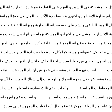
ال و المشاركة في التشييد و العزم على القطيعة مع عادة انتظار رعاية ال
 ذاق مرارة الاضطهاد و اكتوى بنار مطاردة الآخر له، المثل في قوة الممان
 التمييز الطبقي و يشد على خصوصياته الحضارية وميزاته الثقافية و الابدا
ية الانتشار و المشي في مناكبها، و الممسكة بزمام حرياتها، هي شعوب مطا
المغنية من الجوع و مقدراته المؤمنة من الفاقة و كيد الطامعين. و هي العبر
زال ماثلا بكل عنفوانه و مستحكما بكل جبروته يلجم إرادة التغيير و يسلب 
التحول الجاري من حولنا سيدَ ساحة التخلف و انتشار الغبن و الحيف و التب
لشعب: · أصاب نهره الفياض بعقم حتى عجز عن أن يلد المزارعين النبلاء 
 بعقم آخر حتى هجره السمك و الرخويات إلى شباك الغربيين و الآسيويين 
اد المخططات المناسبة، · وأصاب بعقم ثالث معادنه فاستغلها الغريب ليت
ي يعوزه التعبير عن المأساة و مسميات أسبابها، · و أصاب بعقم رابع وخام
عاما من الدولة المركزية؛ عقم طال أيضا ثوابت الجمهورية إلى سيرة ا