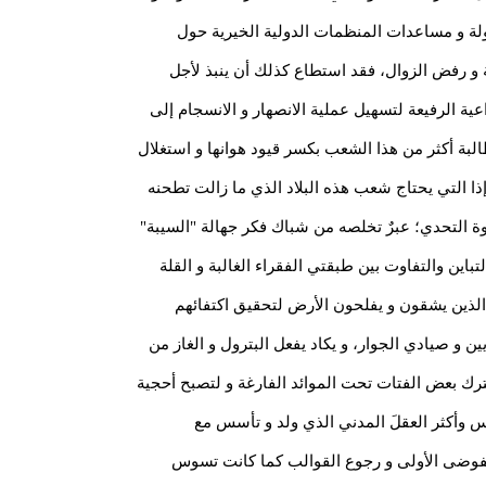
دولة و مساعدات المنظمات الدولية الخيرية حول
عة و رفض الزوال، فقد استطاع كذلك أن ينبذ لأجل
عية الرفيعة لتسهيل عملية الانصهار و الانسجام إلى
لبة أكثر من هذا الشعب بكسر قيود هوانها و استغلال
 إذا التي يحتاج شعب هذه البلاد الذي ما زالت تطحنه
قوة التحدي؛ عبرٌ تخلصه من شباك فكر جهالة "السيبة"
اين والتفاوت بين طبقتي الفقراء الغالبة و القلة
الذين يشقون و يفلحون الأرض لتحقيق اكتفائهم
و صيادي الجوار، و يكاد يفعل البترول و الغاز من
رك بعض الفتات تحت الموائد الفارغة و لتصبح أحجية
س وأكثر العقلَ المدني الذي ولد و تأسس مع
لفوضى الأولى و رجوع القوالب كما كانت تسوس