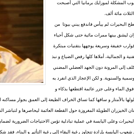
وب المشكلة لموزايك برمانيا التي أصبحت
لثلاث مائة ألف.
ح البحيرات لم ييأس فاندفع يبني بيوتا من
ان ليشق بينها ممرات مائية حتى شكل أحياء
ن قوارب خفيفة وسريعة يوجهها بتقنيات مبتكرة
ية و الجمالية، أملاها كلها رفض الضياع و نبذ
تكلف إلى المرونة دون الجهد العضلي المضني
مية والسنوية. و لكن الإعجاز الذي انفرد به
فوق الماء وعلى جزر عائمة اقتطعها بذكاء و
 بالأمتار و ساقها كما تساق الخراف الطيعة إلى العمق بجوار مساكنه ا
ن الخيزران الطويلة المغروزة حول القطعة العائمة ليحاصرها و لتباشر النس
بحيرات وعلى اليابسة في عملية تبادلية تؤمن الاحتياجات الضرورية لضما
عوب اليابسة بإرادة تتجاوز رغبة البقاء إلى رغبة التأثير و البناء، فقد شك