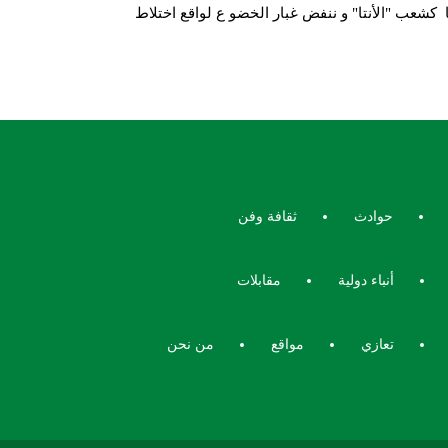
كشعب "الأنتا" و ننفض غبار الخضو ع لواقع اختلاط
حوادث
ثقافة وفن
أنباء دولية
مقابلات
تعازي
مواقع
من نحن