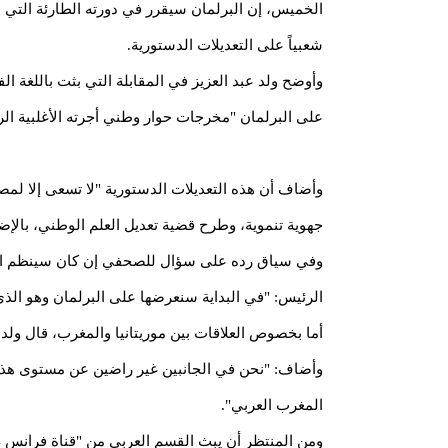
الخميس، إن البرلمان سيقرر في دورته الطارئة التي
شعبياً على التعديلات الدستورية.
وأوضح ولد عبد العزيز في المقابلة التي بثت باللغة ا
على البرلمان "مخرجات حوار وطني أجرته الأغلبية الر
وأضاف أن هذه التعديلات الدستورية "لا تسعى إلا لمص
جهوية تنموية، وطرح قضية تعديل العلم الوطني، بال
وفي سياق رده على سؤال للصحفي إن كان سينظم استف
الرئيس: "في البداية سنعرضها على البرلمان وهو الذ
أما بخصوص العلاقات بين موريتانيا والمغرب، قال ولد ع
وأضاف: "نحن في الجانبين غير راضين عن مستوى هذه ال
المغرب العربي".
ومن المنتظر أن يبث القسم العربي من "قناة فرانس 24"، الجزء الثاني من المقابلة باللغة العربية، مساء اليوم الخميس، عند حوالي الساعة الثامنة مساء.