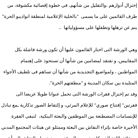
إختزال أدوارهم ،والتقليل من شأنهم، فى خطوة إقصائية مكشوفة، من
طرف القائمين على ما يسمى "بالخلية الإعلامية لمنطقة انواذيبو الحرة"
ينم عن ترهلها وتطفلها على مسؤولياتها ..
وهي الورشة التى اختار القائمون عليها أن تكون ورشة فاشلة بكل
المقاييس، و تفتقد لمضامين من شأنها أن تستحوذ على إهتمام
المواطنين ، ولمواضيع التجديدية من شأنها أن تساهم فى تلطيف الأجواء
المتلبدة بين سكان المدينة و "منطقتهم الحرة".
وقد تم إخنزال فقرات الورشة التى تحمل عنوانا طويلا عريضا الى
فقرتين" إفتتاح صوري" للإعلام المرئي، و إلتقاط الصور تذكارية ـمع تبادل
للإبتسامات المصطنعة بين الموظفين والبعثة البنكية، لتبقى الفقرة
الأخيرة خاصة بإثراء النقاش بين البعثة وممثلو عن هيئات المجتمع المدني