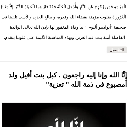
الْقِيَامَةِ فَمَن زُحْزِحَ عَنِ النَّارِ وَأُدْخِلَ الْجَنَّةَ فَقَدْ فَازَ وَما الْحَيَاةُ الدُّنْيَا إِلاَّ مَتَاعُ
الْغُرُورِ } بقلوب مؤمنة بقضاء الله وقدره، و ببالغ الحزن والأسى تلقينا فى
صحيفة "أنواذيبو أليوم " نبأ وفاة المغفور لها بإذن الله تعالى الوالدة
الفاضلة أمنة بنت عبد العزيز، وبهذه المناسبة الأليمة على قلوبنا يتقدم.
التفاصيل
إنَّا الله وإنا إليه راجعون . كبل بنت أفيل ولد
أمصبوع فى ذمة الله " تعزية"