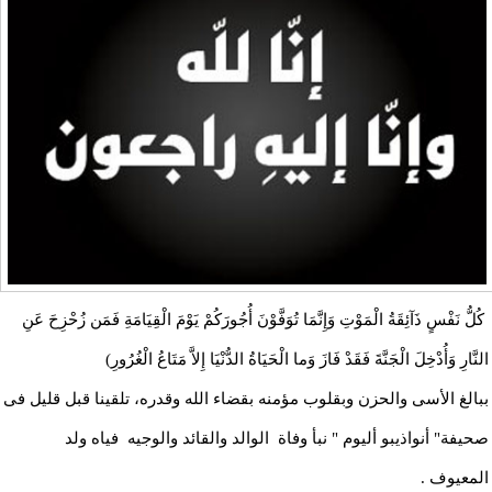
كُلُّ نَفْسٍ ذَآئِقَةُ الْمَوْتِ وَإِنَّمَا تُوَفَّوْنَ أُجُورَكُمْ يَوْمَ الْقِيَامَةِ فَمَن زُحْزِحَ عَنِ
النَّارِ وَأُدْخِلَ الْجَنَّةَ فَقَدْ فَازَ وَما الْحَيَاةُ الدُّنْيَا إِلاَّ مَتَاعُ الْغُرُورِ)
ببالغ الأسى والحزن وبقلوب مؤمنه بقضاء الله وقدره، تلقينا قبل قليل فى
صحيفة" أنواذيبو أليوم " نبأ وفاة الوالد والقائد والوجيه فياه ولد
المعيوف .