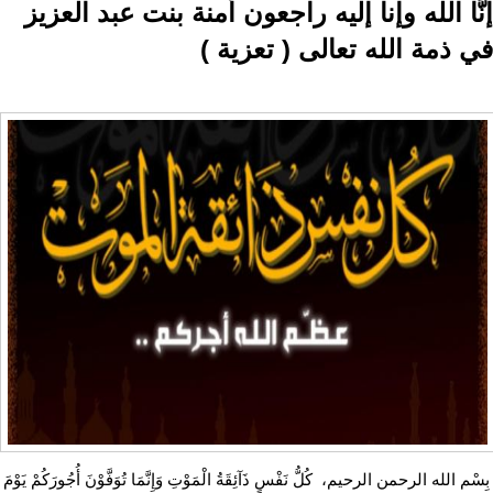
إنَّا الله وإنا إليه راجعون أمنة بنت عبد العزيز
في ذمة الله تعالى ( تعزية )
بِسْم الله الرحمن الرحيم، كُلُّ نَفْسٍ ذَآئِقَةُ الْمَوْتِ وَإِنَّمَا تُوَفَّوْنَ أُجُورَكُمْ يَوْمَ