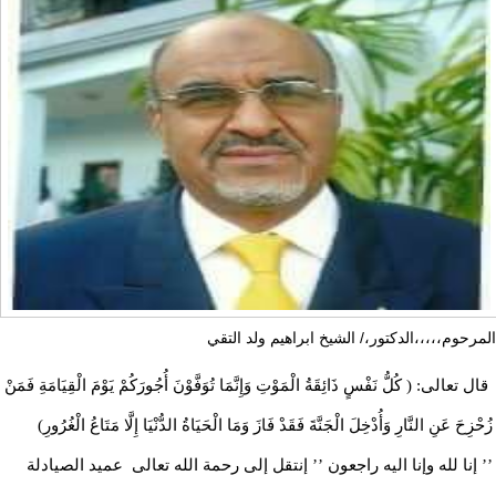
المرحوم،،،،،الدكتور،/ الشيخ ابراهيم ولد التقي
قال تعالى: ( كُلُّ نَفْسٍ ذَائِقَةُ الْمَوْتِ وَإِنَّمَا تُوَفَّوْنَ أُجُورَكُمْ يَوْمَ الْقِيَامَةِ فَمَنْ
زُحْزِحَ عَنِ النَّارِ وَأُدْخِلَ الْجَنَّةَ فَقَدْ فَازَ وَمَا الْحَيَاةُ الدُّنْيَا إِلَّا مَتَاعُ الْغُرُورِ)
’’ إنا لله وإنا اليه راجعون ’’ إنتقل إلى رحمة الله تعالى عميد الصيادلة