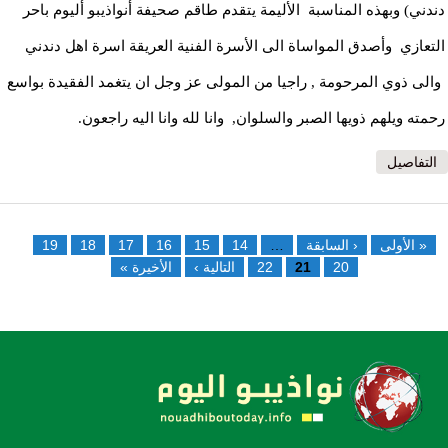
دندني) وبهذه المناسبة الأليمة يتقدم طاقم صحيفة أنواذيبو أليوم باحر
التعازي وأصدق المواساة الى الأسرة الفنية العريقة اسرة اهل دندني
والى ذوي المرحومة , راجيا من المولى عز وجل ان يتغمد الفقيدة بواسع
رحمته ويلهم ذويها الصبر والسلوان, وانا لله وانا اليه راجعون.
التفاصيل
الصفحات
« الأولى
‹ السابقة
…
14
15
16
17
18
19
20
21
22
التالية ›
الأخيرة »