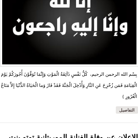
بِسْم الله الرحمن الرحيم، كُلُّ نَفْسٍ ذَآئِقَةُ الْمَوْتِ وَإِنَّمَا تُوَفَّوْنَ أُجُورَكُمْ يَوْمَ
الْقِيَامَةِ فَمَن زُحْزِحَ عَنِ النَّارِ وَأُدْخِلَ الْجَنَّةَ فَقَدْ فَازَ وَما الْحَيَاةُ الدُّنْيَا إِلاَّ مَتَاعُ
الْغُرُورِ }
التفاصيل
الإعلان عن وفاة الفنانة الموريتانية توتو بنت