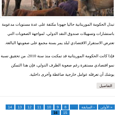
تبذل الحكومة الموريتانية حاليا جهودا مكثفة على عدة مستويات مدعومة
باستشارات وتسهيلات صندوق النقد الدولي، لمواجهة الصعوبات التي
تعترض الاستقرار الاقتصادي لبلد يمر بسنة مجمع على صعوبتها البالغة.
فإذا كانت الحكومة الموريتانية قد تمكنت منذ سنة 2010، من تحقيق نسبة
نمو اقتصادي مستقرة رغم صعوبة الظرف الدولي، فإن هذا التمكن
يوشك أن تعرقله عوامل خارجية ضاغطة وأخرى داخلية.
التفاصيل
الصفحات
« الأولى
‹ السابقة
…
8
9
10
11
12
13
14
16
15