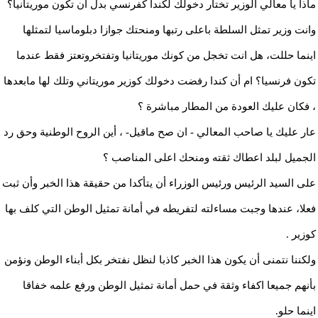
ماذا يا معالي الوزير تختار دخولك لكندا كفرنسي بدل أن تكون موريتانيا؟
وانت وزير تمثل السلطة باعلى رتبها ومنحتك جوازا دبلوماسيا لتمثلها
اينما حللت، هل انت تخجل من كونك موريتانيا وتفتخروتعتز فقط عندما
تكون فرنسيا؟ ام أن كندا رفضت دخولك كوزير موريتاني وتلك لها مابعدها
، فكان عليك العودة من المطار مباشرة ؟
عار عليك يا صاحب المعالي - ان صح ماقيل- ، أين الروح الوطنية وحق رد
الجميل لبلد اعطاك ثقته ومنحك اعلى المناصب ؟
على السيد الرئيس ورئيس الوزراء أن يتأكدا من حقيقة هذا الخبر وأن ثبت
فعلا، عندها وجبت مساءلته لتفريطه في أمانة تمثيل الوطن التي كلف بها
كوزير .
ولكننا نتمنى أن يكون هذا الخبر كاذبا لنظل نفتخر بكل أبناء الوطن ونؤمن
بأنهم جميعا اكفاء وثقة في حمل أمانة تمثيل الوطن ورفع علمه خفاقا
اينما حلو.