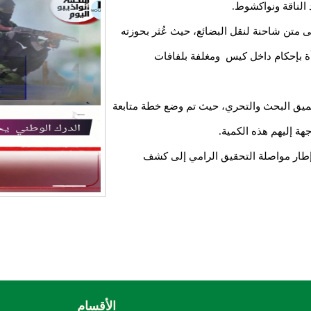
 الناقة ونواكشوط.
تن شاحنة لنقل البضائع، حيث عُثر بحوزته
 بلغت 2,3 كلغ، كانت مخبأة بإحكام داخل كيس ومغلفة بلفافات
ميق البحث والتحري، حيث تم وضع خطة متابعة
ة إليهم هذه الكمية.
إطار مواصلة التحقيق الرامي إلى كشف
الأقسام