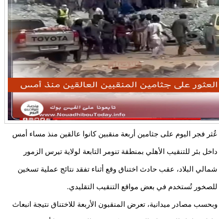
عُثر فجر اليوم على جثامين أربعة منقبين كانوا عالقين منذ مساء أمس
داخل بئر للتنقيب الأهلي بمنطقة تنومر التابعة لولاية تيرس الزمور
شمالي البلاد، عقب حادث اختناق وقع أثناء تفقد نتائج عملية تسخين
للصخور تُستخدم في بعض مواقع التنقيب التقليدي.
وبحسب مصادر ميدانية، تعرض المنقبون الأربعة للاختناق نتيجة انبعاث