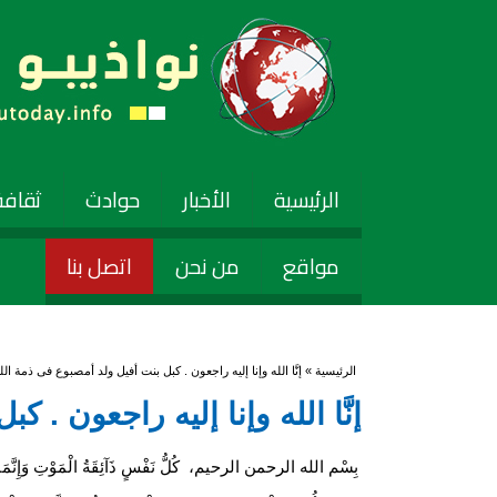
الرئيسية
الأخبار
حوادث
ثقافة
مواقع
من نحن
اتصل بنا
أنت هنا
الرئيسية
» إنَّا الله وإنا إليه راجعون . كبل بنت أفيل ولد أمصبوع فى ذمة الله
إنَّا الله وإنا إليه راجعون . 
بِسْم الله الرحمن الرحيم، كُلُّ نَفْسٍ ذَآئِقَةُ الْمَوْتِ وَإِنَّمَا تُوَ