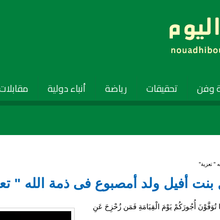
 وفن
تحقيقات
رياضة
أنباء دولية
مقابلات
 " تعزية"
كبل بنت أفيل ولد أمصبوع فى ذمة الله " تع
فَّوْنَ أُجُورَكُمْ يَوْمَ الْقِيَامَةِ فَمَن زُحْزِحَ عَنِ