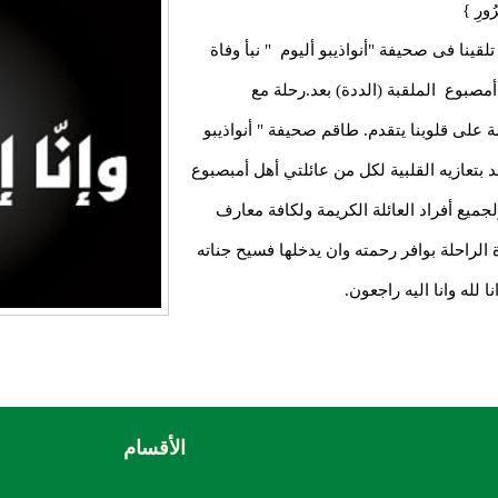
غُرُورِ }
قينا فى صحيفة "أنواذيبو أليوم " نبأ وفاة
دأمصبوع الملقبة (الددة) بعد.رحلة مع
على قلوبنا يتقدم. طاقم صحيفة " أنواذيبو
بتعازيه القلبية لكل من عائلتي أهل أمبصبوع
جميع أفراد العائلة الكريمة ولكافة معارف
 الراحلة بوافر رحمته وان يدخلها فسيح جناته
 لله وانا اليه راجعون.
الأقسام