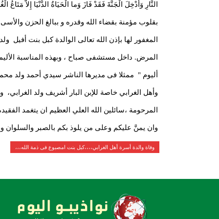
النَّارِ وَأُدْخِلَ الْجَنَّةَ فَقَدْ فَازَ وَما الْحَيَاةُ الدُّنْيَا إِلاَّ مَتَاعُ الْ
بقلوب مؤمنة بقضاء الله وقدره و ببالغ الحزن والأسى تل
المغفور لها بإذن الله تعالى الوالدة كبل بنت أفيل ول
المرض. داخل مستشفى صباح ، وبهذه المناسبة الأليمة 
أليوم " ممثلا فى مديرها الناشر سيدي أحمد ولد محمد 
وأهل الغرابي خاصة للإبن البار أشريف ولد الغرابي، ول
المرحومة ،سائلين الله العلي العظيم ان يتغمد الفقيدة
وان يمنَّ عليكم وعلى من يلوذ بكم بالصبر والسلوان وانا
وفاة والدة أسرة أهل الغرابي،،،،كبل بنت امصبوع فى ذمة الله،،،