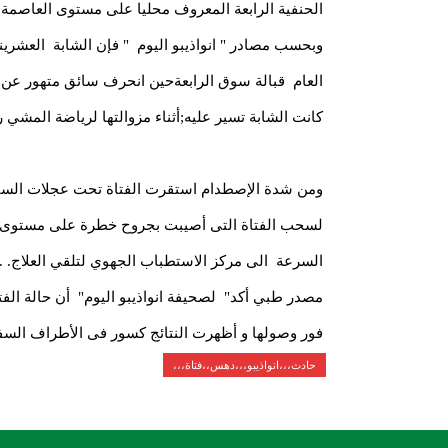
الحنفية الرابعة المعروف محليا على مستوى العاصمة ال
وبحسب مصادر " انواذيبو اليوم " فإن الشابة العش
العام قبالة سوق الرابعةحين انحرف سائق متهور ع
كانت الشابة تسير عليه;أثناء مزوالتها لرياضة المشي ر
ومن شدة الإصطدام استقرت الفتاة تحت عجلات السيا
لسحب الفتاة التى أصيبت بجروح خطرة على مستوى ال
السرعة الى مركز الاستطباب الجهوي لتلقي العلاج. .
مصدر طبي أكد" لصحيفة انواذيبو اليوم" أن حالة الف
فور وصولها و أظهرت النتائج كسور فى الأطراف السفلي
حادث،،،انواذيبو،،،دهس،،فتاة،،،