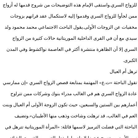
للزواج السري.واستقى الإمام هذه التوضيحات من شروح قدمها له أزواج
ممن لجأوا للزواج السري وقدموا إليه لاستكمال عقد قرانهم بزوجات
مخفيات عن الزوجات الأولى.يقول الباحث الاجتماعي محمد محمود ولد
سيدي مع أن في القرى الداخلية الموريتانية حالات كثيرة من الزواج
السري إلا أن الظاهرة منتشرة أكثر في العاصمة نواكشوط وفي المدن
الكبرى.
ترهل أم العيال
تقول الباحثة «ت.ع» المهتمة بمتابعة قصص الزواج السري «إن ممارسي
عادة الزواج السري هم في الغالب مدراء بنوك وشركات ممن تتراوح
أعمارهم بين الستين والسبعين، حيث تكون الزوجة الأولى أم العيال وبنت
العم في الغالب، قد ترهلت وشاخت وذهب منها الأطيبان».وتضيف
الباحثة التي فضلت الترميز لاسمها قائلة: «المرأة الموريتانية تترهل في
سن الأربعين وتصبح عجوزا لا طعم لها بفعل التسمين القسري الشائع