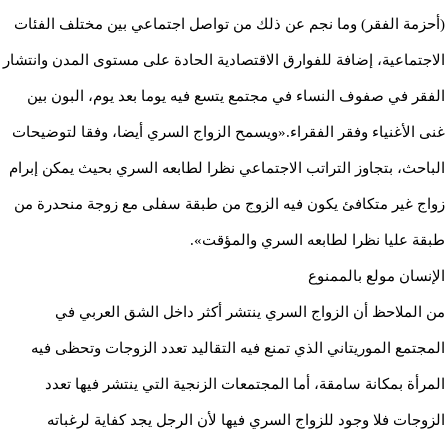
(أحزمة الفقر) وما نجم عن ذلك من تواصل اجتماعي بين مختلف الفئات
الاجتماعية، إضافة للفوارق الاقتصادية الحادة على مستوى المدن وانتشار
الفقر في صفوف النساء في مجتمع يتسع فيه يوما بعد يوم، البون بين
غنى الأغنياء وفقر الفقراء.«ويسمح الزواج السري أيضا، وفقا لتوضيحات
الباحث، بتجاوز التراتب الاجتماعي نظرا لطابعه السري بحيث يمكن إبرام
زواج غير متكافئ يكون فيه الزوج من طبقة سفلى مع زوجة منحدرة من
طبقة عليا نظرا لطابعه السري والمؤقت».
الإنسان مولع بالممنوع
من الملاحظ أن الزواج السري ينتشر أكثر داخل الشق العربي في
المجتمع الموريتاني الذي تمنع فيه التقاليد تعدد الزوجات وتحظى فيه
المرأة بمكانة سامقة، أما المجتمعات الزنجية التي ينتشر فيها تعدد
الزوجات فلا وجود للزواج السري فيها لأن الرجل يجد كفاية لرغباته