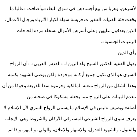
لأسرهن، وهربا من بيع أجسادهن في سوق البغاء».وأضافت «غالبا ما
وقعت فئة الفتيات الفقيرات فريسة سهلة لكبار الأثرياء ورجال الأعمال،
الذين يغدقون عليهن وعلى أسرهن الأموال بسخاء مرده إلحاحات
الرغبات الجنسية».
رأي الدين
يقول الفقيه الدكتور الشيخ ولد الزين لـ «القدس العربي» «أن الزواج
السري هو الذي تكون جميع أركانه موجودة ولكن يوصى الشهود بكتمه
وهذا الشكل من الزواج منعته المالكية وحرموه سدا للذريعة وخوفا من أن
تنعدم البينات على الزواج مما يجعله مشكوكا في صحته من
أصله».ويضيف «ليس في الإسلام ما يسمى الزواج السري لأن الإسلام لا
يعرف سوى الزواج الشرعي المستوفي للأركان والشروط وهي الإيجاب
والقبول، والشهود العدول، والإشهار والإعلان، والولي، والمهر، وإذا لم