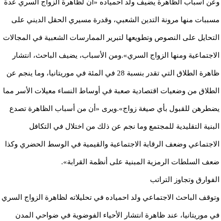
وعن أسباب الظاهرة يضيف ولد احمياده «أن لظاهرة الزواج السري عدة
مسببات منها مرونة التدين الشعبي، وقدرة مسيري الحقل الديني على
التحايل على النصوص وتطويعها لتبرير الممارسات الشعبية في المجالات
الاجتماعية ومنها الزواج السري».ومن الأسباب، يضيف الباحث، انتشار
ظاهرة الطلاق التي تقدر بنسبة 28 في المئة في موريتانيا، وما ينجم عن
الطلاق من وضعيات اقتصادية صعبة في أوساط النساء معيلات الأسر مما
يضطرهن للقبول بأي صيغة زواج».ويرى «أن من أسباب الظاهرة تصدع
البنية التقليدية للمجتمع وما نجم عن ذلك من اختلال في التكافل
الاجتماعي وضعف الرقابة الاجتماعية والقيمية في الوسط الحضري وكذا
ضعف السلطات الرمزية المبنية على أنظمة القرابة».
الفوارق وتجاوز التراتب
وتوقف الباحث الاجتماعي ولد احمياده في تحليلاته لظاهرة الزواج السري
في موريتانيا، عند ظاهرة انتشار الأحياء الفوضوية في ضواحي المدن