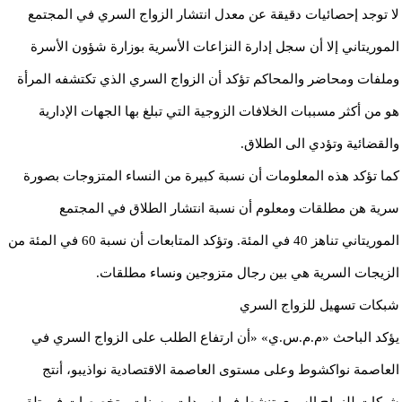
لا توجد إحصائيات دقيقة عن معدل انتشار الزواج السري في المجتمع
الموريتاني إلا أن سجل إدارة النزاعات الأسرية بوزارة شؤون الأسرة
وملفات ومحاضر والمحاكم تؤكد أن الزواج السري الذي تكتشفه المرأة
هو من أكثر مسببات الخلافات الزوجية التي تبلغ بها الجهات الإدارية
والقضائية وتؤدي الى الطلاق.
كما تؤكد هذه المعلومات أن نسبة كبيرة من النساء المتزوجات بصورة
سرية هن مطلقات ومعلوم أن نسبة انتشار الطلاق في المجتمع
الموريتاني تناهز 40 في المئة. وتؤكد المتابعات أن نسبة 60 في المئة من
الزيجات السرية هي بين رجال متزوجين ونساء مطلقات.
شبكات تسهيل للزواج السري
يؤكد الباحث «م.م.س.ي» «أن ارتفاع الطلب على الزواج السري في
العاصمة نواكشوط وعلى مستوى العاصمة الاقتصادية نواذيبو، أنتج
شبكات للزواج السري تنشط فيها سيدات مسنات متخصصات في تلقي