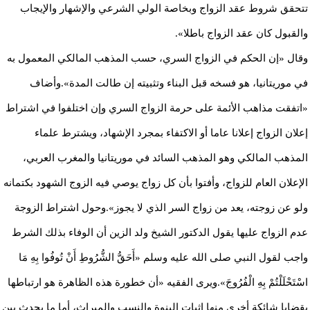
تتحقق شروط عقد الزواج وبخاصة الولي الشرعي والإشهار والإيجاب
والقبول كان عقد الزواج باطلا».
وقال «إن الحكم في الزواج السري، حسب المذهب المالكي المعمول به
في موريتانيا، هو فسخه قبل البناء وتثبيته إن طالت المدة».وأضاف
«اتفقت مذاهب الأئمة على حرمة الزواج السري وإن اختلفوا في اشتراط
إعلان الزواج إعلانا عاما أو الاكتفاء بمجرد الإشهاد، ويشترط علماء
المذهب المالكي وهو المذهب السائد في موريتانيا والمغرب العربي،
الإعلان العام للزواج، وأفتوا بأن كل زواج يوصي فيه الزوج الشهود بكتمانه
ولو عن زوجته، يعد من زواج السر الذي لا يجوز».وحول اشتراط الزوجة
عدم الزواج عليها يقول الدكتور الشيخ ولد الزين أن الوفاء بذلك الشرط
واجب لقول النبي صلى الله عليه وسلم «أَحَقُّ الشُّرُوطِ أَنْ تُوفُوا بِهِ مَا
اسْتَحْلَلْتُمْ بِهِ الْفُرُوجَ».ويرى الفقيه «أن خطورة هذه الظاهرة هو ارتباطها
بقضايا شائكة أخرى منها إثبات البنوة والنسب والميراث، أما ما يحدث بين