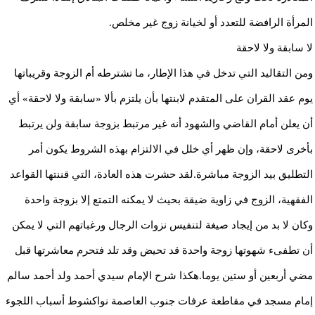
المرأة الرافضة للتعدد أو لخيانة زوج غير مخلص.
لا سابقة ولا لاحقة
ومن التقاليد التي تدخل في هذا الإطار، ما تشترطه أم الزوجة وقريباتها
يوم عقد القران على المتقدم لابنتها بأن يلتزم بألا «سابقة ولا لاحقة» أي
أن يعلن أمام القاضي والشهود أنه غير مرتبط بزوجة سابقة ولن يرتبط
بأخرى لاحقة، وإن ظهر أي خلل في الالتزام بهذه الشروط يكون أمر
التطليق بيد الزوجة مباشرة.لقد حشرت هذه العادة، التي قننتها القواعد
الفقهية، الزوج في زاوية ضيقة بحيث لا يمكنه التمتع إلا بزوجة واحدة
وكان لا بد من إيجاد صيغة لتنفيس نزوات الرجال ورغباتهم التي لا يمكن
أن تطفىء شهوتها زوجة واحدة قد تحيض وقد تلد فتحرم معاشرتها قبل
مضي أربعين أو ستين يوما.هكذا شرح الإمام سيدي أحمد ولد أحمد سالم
إمام مسجد في مقاطعة عرفات جنوب العاصمة نواكشوط أسباب اللجوء