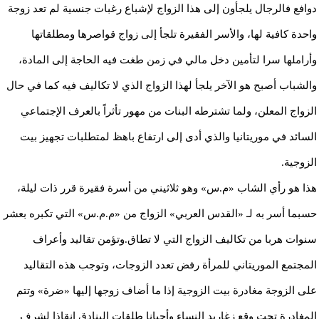
دوافع فالرجال يلجأون إلى هذا الزواج لإشباع رغبات جنسية لم تعد زوجة
واحدة كافية لها، والأسر الفقيرة تلجأ إلى زواج قواصرها ومطلقاتها
وأراملها سرا لتأمين دخل مالي في زمن طغت فيه الحاجة إلى المادة،
والشباب أصبح هو الآخر يلجأ لهذا الزواج الذي لا تكاليف فيه كما في حال
الزواج المعلن، ولما تشترطه البنات من مهور تأثراً بالعرف الإجتماعي
السائد في موريتانيا والذي أدى إلى ارتفاع باهظ لمتطلبات تجهيز بيت
الزوجية.
هذا هو رأي الشاب «م.س» وهو ثلاثيني من أسرة فقيرة قرر ذات ليلة،
حسبما أسر به لـ «القدس العربي» الزواج من «م.م.س» التي تكبره بعشر
سنوات هربا من تكاليف الزواج التي لا تطاق.وتؤمن تقاليد وأعراف
المجتمع الموريتاني للمرأة رفض تعدد الزوجات، وتوجب هذه التقاليد
على الزوجة مغادرة بيت الزوجية إذا ما أضاف زوجها إليها «ضرة» وتتم
المغادرة تحت وقع زغاريد النساء وأحيانا طلقات البنادق إنقاذا لشرف