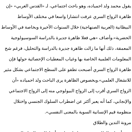
يقول محمد ولد احمياده، وهو باحث اجتماعي، لـ «القدس العربي» «إن
ظاهرة الزواج السري عرفت انتشارا واسعا في مختلف الأوساط
البيظانية (العربية الصنهاجية) خلال السنوات الأخيرة وبخاصة في الأوساط
الحضرية».وأضاف «هي فعلا ظاهرة جديرة بالدراسة السوسيولوجية
المعمقة، ذلك أنها ما زالت ظاهرة جديرة بالدراسة والتحليل، فرغم شح
المعلومات العلمية الخاصة بها وغياب المعطيات الإحصائية حولها فإن
ظاهرة الزواج السري أصبحت تطفو على السطح الاجتماعي بشكل مثير
للانشغال العلمي».وبخصوص الظاهرة يرى الباحث ولد احمياده «أن
الزواج السري أقرب إلى الزواج البيولوجي منه إلى الزواج الاجتماعي
والإنجابي، كما أنه يعبر أكثر عن اضطراب السلوك الجنسي واختلال
منظومة قيم الإنسانية السوية بالمعنى النفسي».
مرونة التدين والطلاق