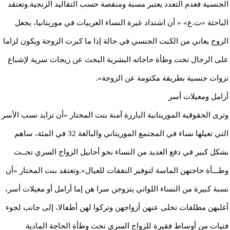
الجنسية فعدم التعدد يعتبر مسبة ومنقصة حسب التقاليد الزنجية.وتعتقد
الباحثة «ت.ع» « أن اشتداد غيرة النساء العربيات في موريتانيا، يجعل
الزوج يعاني من الكبت الجنسي في حالة إذا ما كبرت الزوجة ويكون لزاما
على الرجال تحت وطأة حاجاته البشرية البحث عن زيجات سرية لإشباع
نزوات جنسية بطريقة مكتومة عن الزوجة».
أرامل ومعيلات أسر
وترى الحقوقية الموريتانية البارزة آمنة بنت المختار «أن تزايد نسب الأسر
التي تعيلها نساء في المجتمع الموريتاني والبالغة 32 في المئة، ساهم
بشكل كبير في دفع العديد من النساء نحو أحابيل الزواج السري تحــت
وطـــأة حاجتهن الماسة لتوفير النفقات للعيال».وتعتقد بنت المختار «أن
نسبة كبيرة من النساء اللواتي يتزوجن سرا هن إما أرامل أو معيلات أسر،
أغلبهن مطلقات تخلى عنهن أزواجهن وتركوا لهن أطفالا، إلى جانب لجوء
فتيات من أوساط فقيرة للزواج السري تحت وطأة الحاجة المادية