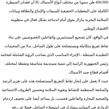
400.000 طن سنويا من مختلف أنواع الأسماك، إلا أن فقدان السيطرة
الكاملة على المعطيات الحقيقية للمبيعات والإنتاج والنظافة وبيانات
السلامة البحرية مازال يعوق أمام اندماجه بشكل فعال في منظومة
الاقتصاد الوطني.
في الواقع، كان تشجيع المستثمرين والفاعلين الخصوصيين علي بناء
نقاط تفريغ متكاملة ومستصلحة على طول الساحل، بدلا من المخيمات
التقليدية المتنقلة ، الإجراء المناسب الذي يصاحب الرؤية الشاملة لفخامة
رئيس الجمهورية الرامية إلي تنمية مستديمة متناسقة ونشطة لمختلف
أقسام قطاع صيد الأسماك.
حيث لا يعمل على إنجاز نقاط التفريغ المستصلحة هذه على تعزيز الرصد
والمتابعة المنتظمة للنشاط وتقوية السلامة وتحسين الظروف الاجتماعية
والصحية للبحارة والفاعلين فحسب، بل يساعد أيضا على تخفيف ازدحام
الزوارق في الموانئ ويشارك في استصلاح الساحل، فضلا عن رفع