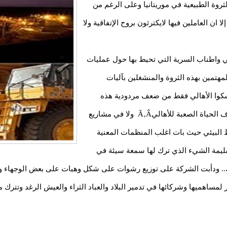
روة الطبيعية في موريتانيا وعلى الرغم من
ا ان العاملين فيها لايكترثون بروح الإتفاقية ولا
ي واطناب السرية التي تحيط بها حول عمليات
مهتمين بهذه الثروة والمنشغلين بآليات
يشكوا الأهالي فقط من ضعف مردودية هذه
الشركة وعدم مساهمتها الفعلية في التحسين من ظرف الحياة الصعبة للأهاليÃ‚Â ولا في مشاريع
ط البيئي حيث بات اغلب المنظمات المعنية
السليمة الشيء الذي ترك لها سمعة سيئة في
ك.. ودأبت الشركة على توزيع رشوات على شكل وهبات على بعض الوجهاء وال
 لمساهميها وشركائها في تدمير البلاد والعباد الثراء والعيش الرغد وتتر