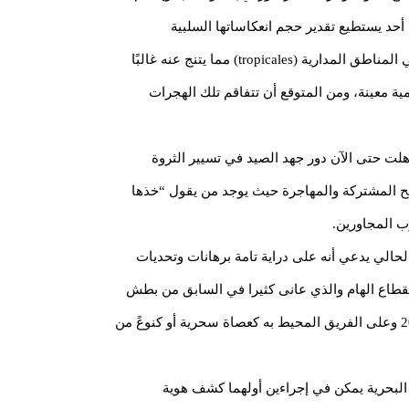
 أحد يستطيع تقدير حجم انعكاساتها السلبية
الاقتصادية والاجتماعية وربما السياسية. ومن أسباب هذه النظرة المتشائمة حقائق علمية وفنية منها أن التنوع البيولوجي كبير في المناطق المدارية (tropicales) مما يتنج عنه غالبًا
اثر وبالنسبة للأحداث (juvénils) ثم خلال فترات هجرات موسمية معينة، ومن المتوقع أن تتفاقم تلك الهجرات
ت حتى الآن دور جهد الصيد في تسيير الثروة
طح المشتركة والمهاجرة حيث يوجد من يقول “خذها
ب المجاورين.
الي يدعي أنه على دراية تامة برهانات وتحديات
لقطاع الهام والذي عانى كثيرا في السابق من بطش
أهل الفساد وأعوانهم. ويعتمد سيادته في صدد في تحقيق طموحاته النبيلة هذه على استراتيجية قطاعية جديدة للفترة 2022-2024 وعلى الفريق المحيط به كعصاة سحرية أو كنوعً من
جنب انهيار مواردنا البحرية يمكن في إجراءين أولهما كشف هوية