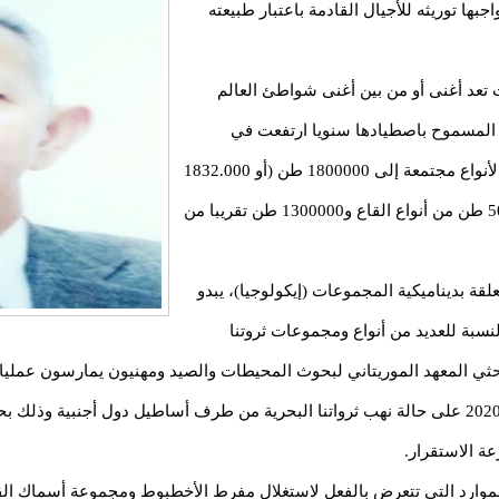
بها توريثه للأجيال القادمة باعتبار طبيعته
 تعد أغنى أو من بين أغنى شواطئ العالم
ت المسموح باصطيادها سنويا ارتفعت في
السنوات الأخيرة بشكل مريب من 1.600000 طن من الأنواع مجتمعة إلى 1800000 طن (أو 1832.000
طنًا)؛ وتنقسم هذه الكمية الإجمالية إلى حوالي 500000 طن من أنواع القاع و1300000 طن تقريبا من
قة بديناميكية المجموعات (إيكولوجيا)، يبدو
لنسبة للعديد من أنواع ومجموعات ثروتنا
حثي المعهد الموريتاني لبحوث المحيطات والصيد ومهنيون يمارسون عمليا
ولاية نواذيبو، تلك السلطات التي نبهت مع نهاية العام 2020 على حالة نهب ثرواتنا البحرية من طرف أ
عة الاستقرار.
 الموارد التي تتعرض بالفعل لاستغلال مفرط الأخطبوط ومجموعة أسماك الق