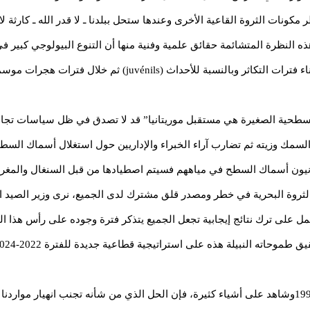
نات الثروة القاعية الأخرى وعندها ستحل ببلدنا ـ لا قدر الله ـ كارثة لا
تداخل موائل الأنواع في المناطق الشاطئية لا سيما أثناء فترات التك
سطحية الصغيرة هي مستقبل موريتانيا” قد لا تصدق في ظل سياسات تجاهل
 السمك وزيته ثم تضارب آراء الخبراء والإداريين حول استغلال أسماك الس
يتانيون أسماك السطح في مياههم فسيتم اصطيادها من قبل السنغال والمغر
ثروة البحرية في خطر ومصدر قلق مشترك لدى الجميع، نرى وزير الصيد الح
 على ترك نتائج إيجابية تجعل الجميع يتذكر فترة وجوده على رأس هذا ا
بالنسبة لي شخصيا، وكموظف في هذه الوزارة منذ 1990وشاهد على أشياء كثيرة، فإن الحل الذي من شأنه ت