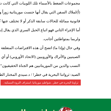
مجموعات الضغط بالأسماء تلك اللوبيات التي كانت دائ
(أ)لملاك السفن التي يقال أنها جنست موريتانية زور
قانونية مماثلة للحالات سابقة الذكر أو لا تختلف عنها كث
أما الإجراء الثاني فهو اتباع الحبل السري الذي يقال
ولربما بمتواطئين أجانب.
وفي حال (وإذا ما) اتضح أن هذه الافتراضات المتعلقة
الصينيين والأتراك والأوروبيين (الاتحاد الأوروبي) أ
النسب والدين من الموريتانيين هم الجناة الحقيقيون”!
الصيد: ثرواتنا البحرية في خطر! / د.سيدي المختار ال
ثراوتنا البحرية في خطر...شواطئ موريتاتيا..استنزاف الثروة السمكية..