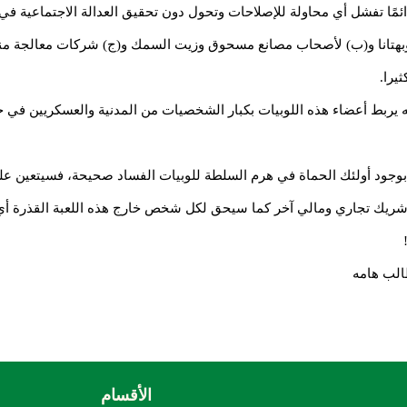
مًا تفشل أي محاولة للإصلاحات وتحول دون تحقيق العدالة الاجتماعية في ا
اً وبهتانا و(ب) لأصحاب مصانع مسحوق وزيت السمك و(ج) شركات معالجة منت
يرا.
 إنه يربط أعضاء هذه اللوبيات بكبار الشخصيات من المدنية والعسكريين في 
 بوجود أولئك الحماة في هرم السلطة للوبيات الفساد صحيحة، فسيتعين على 
و أي شريك تجاري ومالي آخر كما سيحق لكل شخص خارج هذه اللعبة القذرة أي
طالب هامه
الأقسام