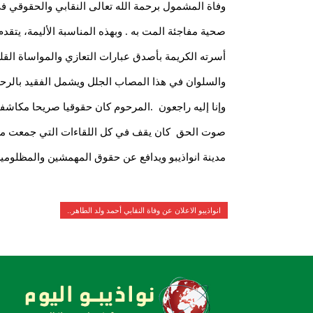
وفاة المشمول برحمة الله تعالى النقابي والحقوقي في
صحية مفاجئة المت به . وبهذه المناسبة الأليمة، يتقدم
أسرته الكريمة بأصدق عبارات التعازي والمواساة القلب
والسلوان في هذا المصاب الجلل ويشمل الفقيد بالرحمة
وإنا إليه راجعون .المرحوم كان حقوقيا صريحا مكاشف
صوت الحق كان يقف في كل اللقاءات التي جمعت مس
مدينة انواذيبو ويدافع عن حقوق المهمشين والمظلومي
انواذيبو الاعلان عن وفاة النقابي أحمد ولد الطاهر..