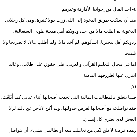
٤- أخذ المال من إخواننا الأفارقة وغيرهم.
منذ أن سلكت طريق الدعوة إلى الله، زرت دولا كثيرة، وفي كل رحلاتي
الدعوية لم أطلب مالا من أحد، ودونكم أهل مدينة طوبى السنغالية،
ودونكم أهل نيجيريا، اسألوهم، لم آخذ مالا، ولم أطلب مالا، لا تصريحا ولا
تلميحا.
أما في مجال التعليم القرآني والعربي، فلي حقوق على طلابي، وغالبا
أتنازل عنها لظروفهم المادية.
(٧)
فيما يتعلق بالمطالبات المالية التي تحدث أصحابها أثناء غيابي كما أُبْلغْتُ،
فقد تواصلتُ مع أصحابها لغرض جدولتها، ولم أكن لأتأخر عن ذلك لولا
العجز الذي يعتري كل إنسان.
وهذه فرصة لأعلن لكل من تعاملت معه أو يطالبني بشيء، أن يتواصل