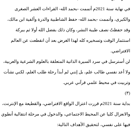
في نهاية سنة 2021م أتممت -بحمد الله- القراءات العشر الصغرى
والكبرى، وأتممت -بحمد الله- حفظ الشاطبية والدرة وألفية ابن مالك،
وقد حفظتُ نصف طيبة النشر، وكان ذلك بفضل الله أولا ثم ببركة
استثمار الوقت وتسخيره كله لهذا الغرض بعد أن انقطعت عن العالم
الافتراضي.
لن أسترسل في سرد السيرة الذاتية المتعلقة بالعلوم الشرعية والعربية،
ولا أعد نفسي طالب علم، بل إنني لم أبدأ رحلة طلب العلم، لكني نشأت
وتربيت في محيط علمي قرآني عربي.
(٣)
بداية سنة 2021م قررت اعتزال الواقع الافتراضي، والقطيعة مع الإنترنت،
والانعزال كليا عن المحيط الاجتماعي، والدخول في مرحلة انتقالية أنطوي
فيها على نفسي، لتحقيق الأهداف التالية: