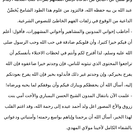
عبد الله بن بيه حفظه الله، فالتزود من علوم هذا الطود الشامخ يُحَصِّنُ
الداعية من الوقوع في زلقات الفهم الخاطئ للنصوص الشرعية.
- أخاطب إخواني المدونين والمشاهير وأخواتي المشهورات، فأقول: أعلم
أن فيكم خيرا كثيرا، وأن قلوبكم صادقة في حب الله وحب الرسول صلى
الله عليه وسلم، لذا أقترح لكم وأنتم في لحظات الاختلاء بأنفسكم أن
تراجعوا المحتوى الذي تبثونه للناس، فإن وجدتم خيرا ضاعفوه فإن الله
يفرح بخيركم، وإن وجدتم غير ذلك فأبدلوه بخير فإن الله يفرح بعودتكم
إليه، أسأل الله أن يحفظكم ويبارك فيكم وأن يوفقكم لما يحبه ويرضاه!
- علمت الآن بانتقال المدون الشيخ الحسن البمباري والأخت آمي بنت
زروق والأخ المصور اعل ولد أحمد عيده إلى رحمة الله، وقد اغتم القلب
لهذا الخبر، أسأل الله أن يرحمنا وإياهم بواسع رحمته! وأمنياتي ودعواتي
بالشفاء الكامل لأخينا مولاي المهدي.