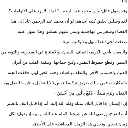
(٥)
وقد يقول قائل: وأين محمد عبد الرحمن؟ لماذا لا يرد على الاتهامات؟
لقد وصلني تعليق كتبه أحدهم: لو أن محمد عبد الرحمن عاد إلى هذا
الفضاء وسخر من مهاجميه وتنمر عليهم لسكتوا وهذا سهل عليه.
صدقت أخي؛ هذا سهل ولا يكلف شيئا..
والصعب -أخي الكريم- إعفاف اللسان، والامتناع عن السخرية، والتوبة من
التنمر، وقطع حظوظ النفس، وكبح جماحها، وتنقية القلب من أدران
الدنيا، واحتساب الأجر، واللطف بالعباد، وحب الخير لهم، «حُفَّت الجنة
بالمكاره»، فمن سلك طريق تزكية النفس نَبَذَ التعامل بنظرية: الفعل ورد
الفعل، ولَزِم مبدأ: «ادْفَعْ بِالَّتِي هِيَ أَحْسَنُ»
إن الإنسان إذا قابل البلاء بمثله وكله الله إليه، أما إذا قابل البلاءَ بالصبر
أتاه الفرج، ورضي الله عن شيخنا الإمام عبد الله بن بيه إذ يقول: لكل
زمان تحدي، وتحدي هذا الزمان المحافظة على الأخلاق.