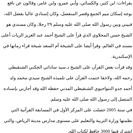
بقراءات: ابن كثير، والكسائي، وأبي عمرو، وابن عامر، وقالون عن نافع
بوجه إسكان ميم الجمع وقصر المنفصل، وكان إسنادي عاليا بفضل الله،
فبيني وبين رسول الله صلى الله عليه وسلم ٢٩ رجلا، وكان مسندي هو
الشيخ حسن المحلاوي الذي قرأ على الشيخ أحمد عبد العزيز الزيات أعلى
مسند في العالم، وقرأ أيضا على الشيخة أم السعد شيخة قراء زمانها في
الإسكندرية.
وقد قرأت بعض القرآن على الشيخ د.سيد ساداتي الجكني الشنقيطي
رحمه الله، ولاحقا ختمت القرآن على تلميذه الشيخ سيدي محمد ولد
أحمد جدو التنواجيوي الشنقيطي المدني حفظه الله وقد أجازني بإسناده
المتصل إلى رسول الله صلى الله عليه وسلم.
في سنة 2005 حصلت على المركز الأول في المسابقة القرآنية التي
نظمتها وزارة التربية والتعليم على مستوى مدارس مدينة الرياض، والتي
اشترك فيها 3000 حافظ لكتاب الله.