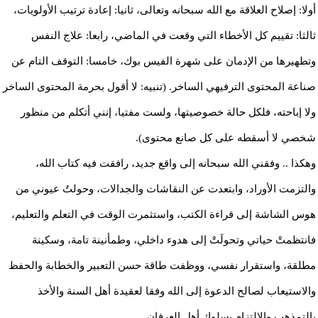
أولا: إصلاح العلاقة مع الله سبحانه وتعالى، ثانيا: إعادة ترتيب الأولويات،
ثالثا: تقييم كل الأخطاء التي وقعت في الماضي، رابعا: علاج النفس
وتطهيرها من الإدمان على شهرة الفيس بوك، خامسا: التوقف التام عن
صناعة المحتوى الترفيهي الساخر. (تنبيه: لا أقول بحرمة المحتوى الساخر
ولا إباحته، فلكل حالة خصوصيتها، ولست مفتيا، إنني أتكلم من منظور
شخصي لا أسقطه على كل صانع محتوى).
وهكذا .. وفقني الله سبحانه إلى واقع جديد، رافقت فيه كتاب الله،
والتزمت الأوراد، وابتعدت عن النقاشات والجدالات، وحولتُ عيوني من
هوس الشاشة إلى قراءة الكتب، واستثمرت الوقت في التعلم والتعليم،
فانتظمتْ حياتي وتحولَتْ إلى هدوء داخلي، وطمأنينة تامة، وسكينة
مطلقة، واستقرار نفسي، ووظفت طاقة حسن التعبير والخطابة والحفظ
والاستيعاب لصالح الدعوة إلى الله وفقا لعقيدة أهل السنة والأخذ
بالتمذهب والالتزام بسلوك أهل العرفان.