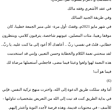
في عقد الأشعري وفقه مالك
وفي طريقة الجنيد السالك
في شهر مايو 2021م، وقفتُ -أول مرة- على منبر الجمعة خطيبا، كان
موقفا رهيبا، مئات المصلين، عيونهم شاخصة، يترقبون كلامي، وينتظرون
خطابي، قلتُ في نفسي: ربِّ .. أعاهدك ألا أعود إلى ما كنت عليه، يا ربِّ..
لقد منحتني نعمة الكلام والخطابة وحسن التعبير، وإنني قد استخدمت
هذه النعمة لهوا ولغوا وعبثا فيما مضى، فاجعلني أستعملها مرضاة لك
فيما هو آت!
(٤)
أمَا وقد سلكت طريق الدعوة إلى الله، واخترت منهج تزكية النفس، فإني
في بداية الطريق كنت قد تبت إلى الله من التعريض بشخصيات تناولتها -
للأسف - في محتويات قديمة، وهذه فرصة لأجدد التوبة وأعتذر إليهم.