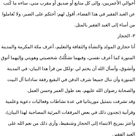
أخوالي الأعمريين، وإلى كل متابع أو صديق أو مقرب مني، ساءه ما كُتب
عن العبد الفقير في هذا الفضاء، أقول لهم: أحثكم على الصبر، ولا تُعاملوا
من أساء إلى العبد الفقير بالمثل.
٣- الحجاز
أنا حجازي المولد والنشأة والثقافة والتعليم، أعرف مكة المكرمة والمدينة
المنورة كما أعرف نفسي، وفيهما تشكَّلتْ شخصيتي وهويتي وإليهما أتوق
وأتشوق، وأسأل الله أن يختم لي -ولكل من قرأ هذا البيان- في المدينة
المنورة وأن ننال جميعا شرف الدفن في البقيع رفقة ساداتنا آل البيت
والصحابة رضوان الله عليهم، بعد طول العمر وحسن العمل.
وقد تشرفت بتمثيل موريتانيا في عدة نشاطات وفعاليات دعوية وعلمية
وقرآنية (تجدون ذلك في بعض المرفقات المرئية المصاحبة لهذا البيان)،
وأعتز بمزيج الانتماء إلى الحجاز وشنقيط، وأرى ذلك من نعم الله على
العبد الفقير.