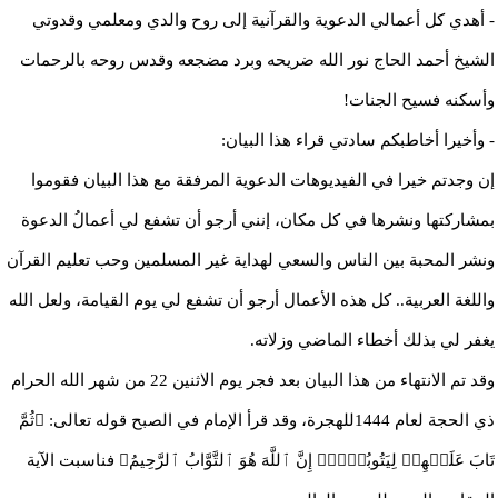
- أهدي كل أعمالي الدعوية والقرآنية إلى روح والدي ومعلمي وقدوتي
الشيخ أحمد الحاج نور الله ضريحه وبرد مضجعه وقدس روحه بالرحمات
وأسكنه فسيح الجنات!
- وأخيرا أخاطبكم سادتي قراء هذا البيان:
إن وجدتم خيرا في الفيديوهات الدعوية المرفقة مع هذا البيان فقوموا
بمشاركتها ونشرها في كل مكان، إنني أرجو أن تشفع لي أعمالُ الدعوة
ونشر المحبة بين الناس والسعي لهداية غير المسلمين وحب تعليم القرآن
واللغة العربية.. كل هذه الأعمال أرجو أن تشفع لي يوم القيامة، ولعل الله
يغفر لي بذلك أخطاء الماضي وزلاته.
وقد تم الانتهاء من هذا البيان بعد فجر يوم الاثنين 22 من شهر الله الحرام
ذي الحجة لعام 1444للهجرة، وقد قرأ الإمام في الصبح قوله تعالى: ﴿ثُمَّ
تَابَ عَلَیۡهِمۡ لِیَتُوبُوۤا۟ۚ إِنَّ ٱللَّهَ هُوَ ٱلتَّوَّابُ ٱلرَّحِیمُ﴾ فناسبت الآية