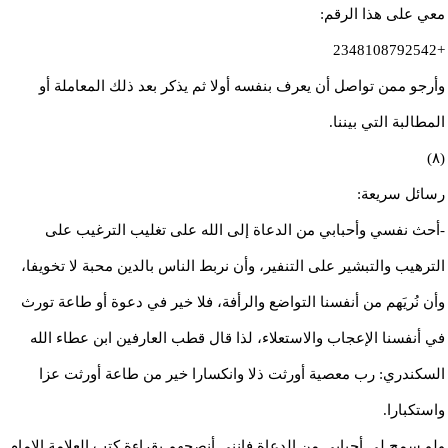
معي على هذا الرقم:
+2348108792542
وأرجو ممن تواصل أن يعرف بنفسه أولا ثم يذكر بعد ذلك المعاملة أو
المطالبة التي بيننا.
(٨)
رسائل سريعة:
-أحث نفسي وأحبابي من الدعاة إلى الله على تغليب الترغيب على
الترهيب والتبشير على التنفير، وأن نربط الناس بالدين محبة لا تخويفا،
وأن نُريَهم من أنفسنا التواضع والرأفة، فلا خير في دعوة أو طاعة تورث
في أنفسنا الإعجاب والاستعلاء، لذا قال قطب العارفين ابن عطاء الله
السكندري: رب معصية أورثت ذلا وانكسارا خير من طاعة أورثت عزا
واستكبارا.
ولو سمح لي أحبابي من الدعاة فإنني أنصحهم بقراءة كتب العلامة الإمام