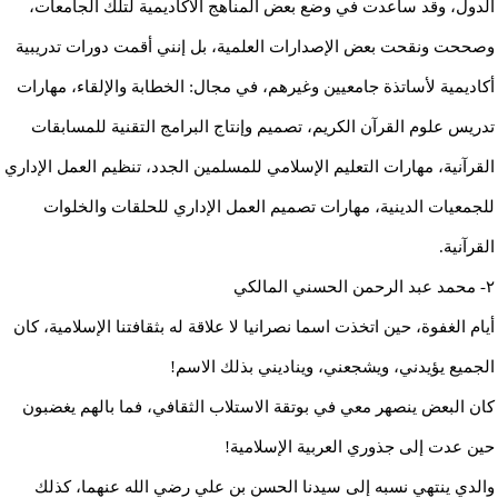
الدول، وقد ساعدت في وضع بعض المناهج الأكاديمية لتلك الجامعات،
وصححت ونقحت بعض الإصدارات العلمية، بل إنني أقمت دورات تدريبية
أكاديمية لأساتذة جامعيين وغيرهم، في مجال: الخطابة والإلقاء، مهارات
تدريس علوم القرآن الكريم، تصميم وإنتاج البرامج التقنية للمسابقات
القرآنية، مهارات التعليم الإسلامي للمسلمين الجدد، تنظيم العمل الإداري
للجمعيات الدينية، مهارات تصميم العمل الإداري للحلقات والخلوات
القرآنية.
٢- محمد عبد الرحمن الحسني المالكي
أيام الغفوة، حين اتخذت اسما نصرانيا لا علاقة له بثقافتنا الإسلامية، كان
الجميع يؤيدني، ويشجعني، ويناديني بذلك الاسم!
كان البعض ينصهر معي في بوتقة الاستلاب الثقافي، فما بالهم يغضبون
حين عدت إلى جذوري العربية الإسلامية!
والدي ينتهي نسبه إلى سيدنا الحسن بن علي رضي الله عنهما، كذلك