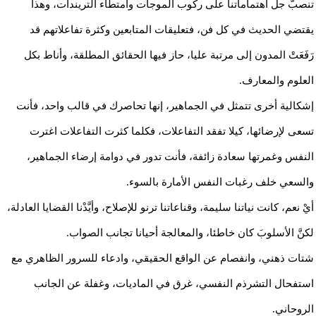
تنصبُّ جل اهتماماتنا على ركوب الموجات وامتطاء التريندات، وهذا
يقتضي الحديث في كل فن، فتعليقات المتابعين وكثرة تفاعلاتهم قد
رَفَعَتْ المدون إلى مرتبة عليا، حاز فيها الحقائق المطلقة، وأناط بكل
العلوم والمعارف.
إشكالية أخرى تتمثل في الجماهير، إنها تحاصرك في قالب واحد، فأنت
تسعى لإرضائها، كيلا تفقد التفاعلات، فكلما كثرت التفاعلات اغترت
النفس وغمرتها سعادة زائفة، فأنت تدور في دوامة إرضاء الجماهير،
والسعي خلف رغبات النفس الأمارة بالسوء.
أيْ نعم، كانت نياتنا سليمة، وقناعاتنا ترنو للإصلاح، وأيَّدْنا القضايا العادلة،
لكنَّ الأسلوبَ كان خاطئا، والمعالجة أحيانا تجانب الصواب.
شتات ذهني، وانفصام عن الواقع الحقيقي، وادعاء للسرور الظاهري مع
استفحال التشرذم النفسي، غرق في الماديات، وغفلة عن الجانب
الروحاني.