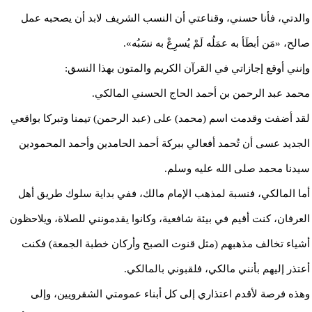
والدتي، فأنا حسني، وقناعتي أن النسب الشريف لابد أن يصحبه عمل
صالح، «مَن أبطَأ به عمَلُه لَمْ يُسرِعْ به نسَبُه».
وإنني أوقع إجازاتي في القرآن الكريم والمتون بهذا النسق:
محمد عبد الرحمن بن أحمد الحاج الحسني المالكي.
لقد أضفت وقدمت اسم (محمد) على (عبد الرحمن) تيمنا وتبركا بواقعي
الجديد عسى أن تُحمد أفعالي ببركة أحمد الحامدين وأحمد المحمودين
سيدنا محمد صلى الله عليه وسلم.
أما المالكي، فنسبة لمذهب الإمام مالك، ففي بداية سلوك طريق أهل
العرفان، كنت أقيم في بيئة شافعية، وكانوا يقدمونني للصلاة، ويلاحظون
أشياء تخالف مذهبهم (مثل قنوت الصبح وأركان خطبة الجمعة) فكنت
أعتذر إليهم بأنني مالكي، فلقبوني بالمالكي.
وهذه فرصة لأقدم اعتذاري إلى كل أبناء عمومتي الشقرويين، وإلى