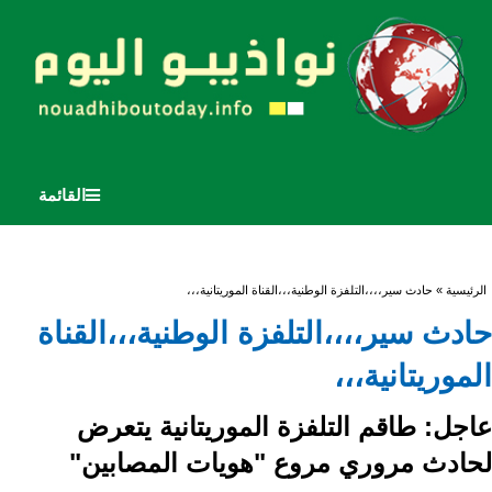
القائمة
أنت هنا
الرئيسية
» حادث سير،،،،التلفزة الوطنية،،،القناة الموريتانية،،،
حادث سير،،،،التلفزة الوطنية،،،القناة
الموريتانية،،،
عاجل: طاقم التلفزة الموريتانية يتعرض
لحادث مروري مروع "هويات المصابين"