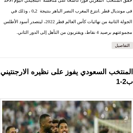
حقق المنتخب المغربي فوزا كاسحا على منافسه البلجيكي اليوم الأحد
فى مونديال قطر .انتزع المغرب النصر الباهر بنتيجة 2ـ0 ، وذلك في
الجولة الثانية من نهائيات كأس العالم قطر 2022، ليتصدر أسود الأطلس
مجموعتهم برصيد 4 نقاط، ويقتربون من التأهل إلى الدور الثاني.
التفاصيل
المنتخب السعودي يفوز على نظيره الارجنتيني
ب2-1