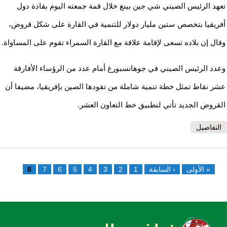
تعهد الرئيس الصيني شي جين بينغ خلال قمة جمعته اليوم بقادة دول
أفريقيا بتخصص ستين مليار دولار للتنمية في القارة على شكل قروض،
وقال إن بلاده تسعى لإقامة علاقة مع القارة السمراء تقوم على المساواة.
وعدد الرئيس الصيني في جوهانسبورغ أمام عدد من الرؤساء الأفارقة
عشر نقاط تمثل خطة تنمية شاملة من تقودها الصين بإفريقيا، مضيفا أن
القروض الجديد تأتي لتطبيق خط التعاون العشر.
التفاصيل
الصفحات
« الأولى
‹ السابقة
1
2
3
4
5
6
7
8