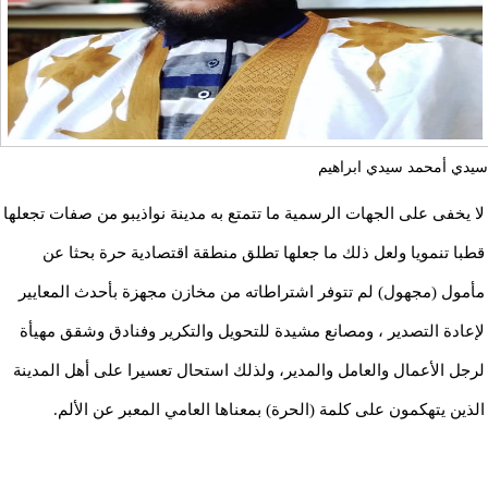
سيدي أمحمد سيدي ابراهيم
لا يخفى على الجهات الرسمية ما تتمتع به مدينة نواذيبو من صفات تجعلها
قطبا تنمويا ولعل ذلك ما جعلها تطلق منطقة اقتصادية حرة بحثا عن
مأمول (مجهول) لم تتوفر اشتراطاته من مخازن مجهزة بأحدث المعايير
لإعادة التصدير ، ومصانع مشيدة للتحويل والتكرير وفنادق وشقق مهيأة
لرجل الأعمال والعامل والمدير، ولذلك استحال تعسيرا على أهل المدينة
الذين يتهكمون على كلمة (الحرة) بمعناها العامي المعبر عن الألم.