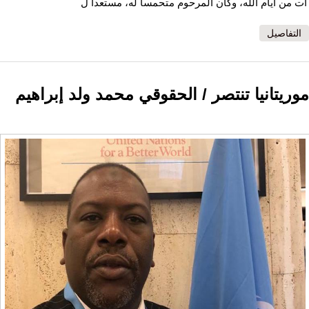
آت من أيام الله، وكان المرحوم متحمسا له، مستعدا ل
التفاصيل
موريتانيا تنتصر / الحقوقي محمد ولد إبراهيم