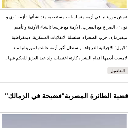
تعيش موريتانيا في أزمة متسلسلة ، مستعصية منذ نشأتها : أزمة "وي و
نون" ، الصراع مع المغرب، الأزمة مع فرنسا (إنشاء الأوقية و تأميم
ميفيرما ) ، حرب الصحراء، سلسلة الانقلابات العسكرية، ديمقراطية
"لابول" الإجرائية العرجاء . و ستظل أكبر أزمة عاشتها موريتانيا منذ
لامست أديمها أقدام البشر ، كارثة اغتصاب ولد عبد العزيز للحكم فيها ..
التفاصيل
قضية الطائرة المصرية"فضيحة في الزمالك"