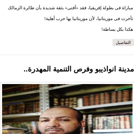
مباراة فى بطولة إفريقيا، فقد «أفتى» بثقة شديدة بأن طائرة الزمالك
تأخرت فى موريتانيا، لأن موريتانيا بها حرب أهلية!
هكذا بكل بساطة!
التفاصيل
مدينة انواذيبو وفرص التنمية المهدرة..