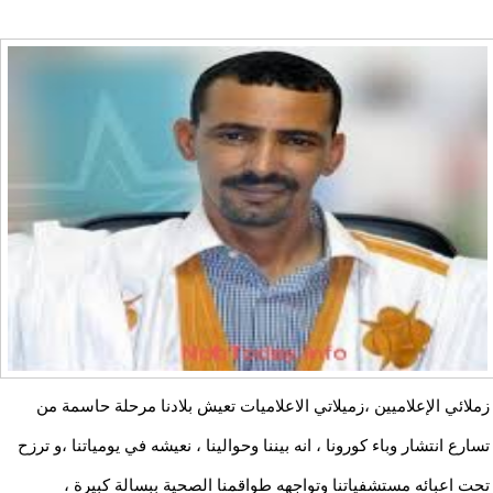
زملائي الإعلاميين ،زميلاتي الاعلاميات تعيش بلادنا مرحلة حاسمة من
تسارع انتشار وباء كورونا ، انه بيننا وحوالينا ، نعيشه في يومياتنا ،و ترزح
تحت اعبائه مستشفياتنا وتواجهه طواقمنا الصحية ببسالة كبيرة ،