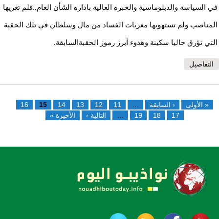
في السياسة والدبلوماسية والخبرة العالية بادارة الشأن العام..فلم تغريها
المناصب ولم تستهويها مغريات الفساد من مال وسلطان في تلك الحقبة
التي تؤرق حاليا سكينة وهدوء أبرز رموز الحقبةالسابقة.
التفاصيل
الصفحات
« الأولى
‹ السابقة
…
11
12
13
14
15
16
17
18
19
…
التالية ›
الأخيرة »