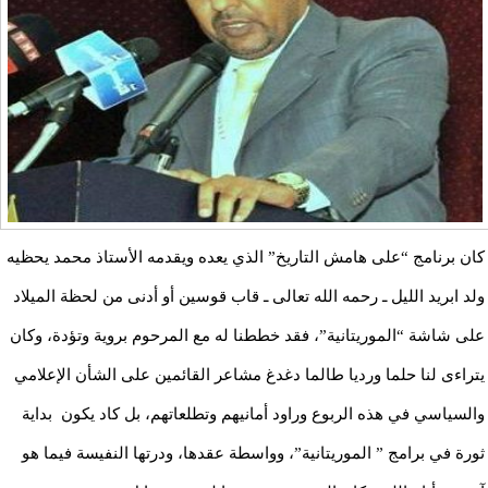
كان برنامج “على هامش التاريخ” الذي يعده ويقدمه الأستاذ محمد يحظيه
ولد ابريد الليل ـ رحمه الله تعالى ـ قاب قوسين أو أدنى من لحظة الميلاد
على شاشة “الموريتانية”، فقد خططنا له مع المرحوم بروية وتؤدة، وكان
يتراءى لنا حلما ورديا طالما دغدغ مشاعر القائمين على الشأن الإعلامي
والسياسي في هذه الربوع وراود أمانيهم وتطلعاتهم، بل كاد يكون بداية
ثورة في برامج ” الموريتانية”، وواسطة عقدها، ودرتها النفيسة فيما هو