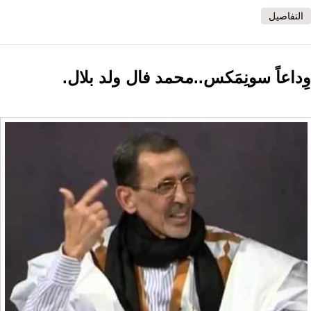
التفاصيل
وِداعاً سونِمَكس..محمد فال ولد بلال.